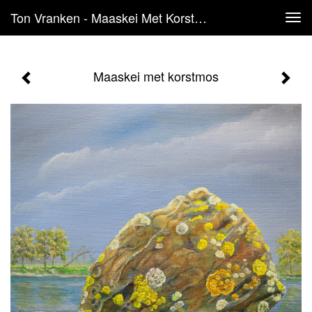
Ton Vranken - Maaskei Met Korstmos
Tog
navi
Maaskei met korstmos